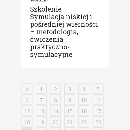
SPOŁECZNA
Szkolenie –
Symulacja niskiej i
pośredniej wierności
– metodologia,
ćwiczenia
praktyczno-
symulacyjne
1
2
3
4
5
6
7
8
9
10
11
12
13
14
15
16
17
18
19
20
21
22
23