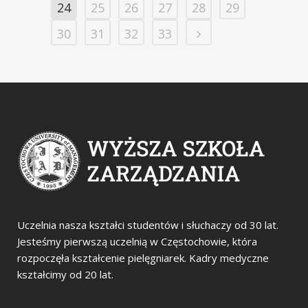
24
25
26
27
28
29
30
31
32
33
Uczelnia nasza kształci studentów i słuchaczy od 30 lat.
Jesteśmy pierwszą uczelnią w Częstochowie, która
rozpoczęła kształcenie pielęgniarek. Kadry medyczne
kształcimy od 20 lat.