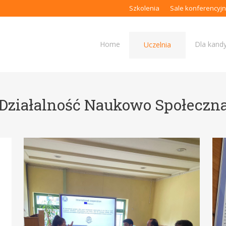
Szkolenia
Sale konferencyj
Home
Dla kand
Uczelnia
Działalność Naukowo Społeczn