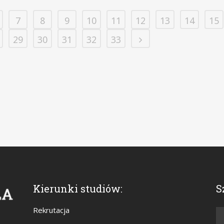
7
8
9
10
11
12
13
14
15
29
30
31
32
33
Kierunki studiów:
S
Rekrutacja