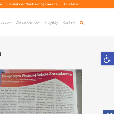
ne
Działalność Naukowo Społeczna
Biblioteka
ydatów
Dla studentów
Projekty
Kontakt
a
Open