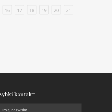
16
17
18
19
20
21
zybki kontakt: