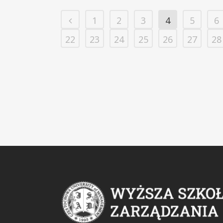
1
2
3
4
5
6
22
23
24
25
26
27
28