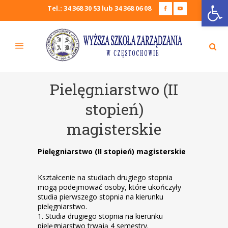
Open
Tel.: 34 368 30 53 lub 34 368 06 08
Pielęgniarstwo (II
stopień)
magisterskie
Pielęgniarstwo (II stopień) magisterskie
Kształcenie na studiach drugiego stopnia
mogą podejmować osoby, które ukończyły
studia pierwszego stopnia na kierunku
pielęgniarstwo.
1. Studia drugiego stopnia na kierunku
pielęgniarstwo trwają 4 semestry.