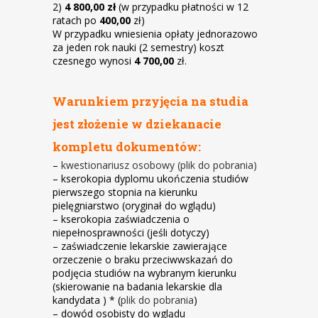
2)
4 800,00 zł
(w przypadku płatności w 12
ratach po
400,00
zł)
W przypadku wniesienia opłaty jednorazowo
za jeden rok nauki (2 semestry) koszt
czesnego wynosi
4 700,00
zł.
Warunkiem przyjęcia na studia
jest złożenie w dziekanacie
kompletu dokumentów:
–
kwestionariusz osobowy (plik do pobrania)
– kserokopia dyplomu ukończenia studiów
pierwszego stopnia na kierunku
pielęgniarstwo (oryginał do wglądu)
– kserokopia zaświadczenia o
niepełnosprawności (jeśli dotyczy)
– zaświadczenie lekarskie zawierające
orzeczenie o braku przeciwwskazań do
podjęcia studiów na wybranym kierunku
(skierowanie na badania lekarskie dla
kandydata ) * (
plik do pobrania
)
– dowód osobisty do wglądu