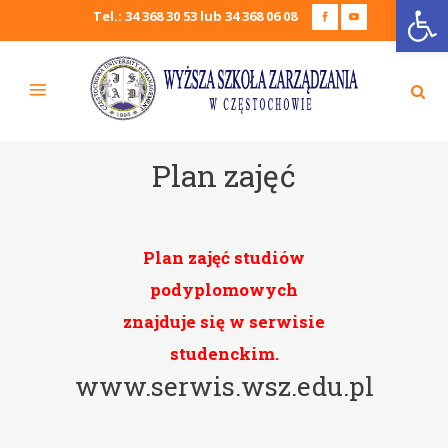
Open
Tel.: 34 368 30 53 lub 34 368 06 08
Plan zajęć
Plan zajęć
studiów
podyplomowych
znajduje się w serwisie
studenckim.
www.serwis.wsz.edu.pl