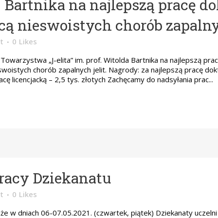
. Bartnika na najlepszą pracę d
ącą nieswoistych chorób zapalny
t
0
Likes
owarzystwa „J-elita” im. prof. Witolda Bartnika na najlepszą prac
oistych chorób zapalnych jelit. Nagrody: za najlepszą pracę dokt
acę licencjacką – 2,5 tys. złotych Zachęcamy do nadsyłania prac...
racy Dziekanatu
t
0
Likes
e w dniach 06-07.05.2021. (czwartek, piątek) Dziekanaty uczelni 