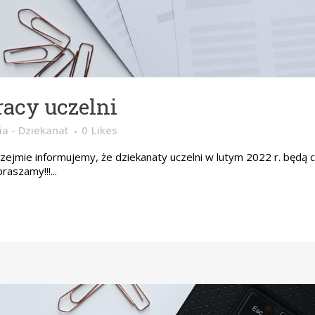
acy uczelni
a - Dziekanat
0
Likes
zejmie informujemy, że dziekanaty uczelni w lutym 2022 r. będą c
raszamy!!!...