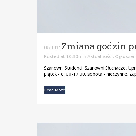
Zmiana godzin pr
05 Lut
Posted at 10:30h
in
Aktualności
,
Ogłoszeni
Szanowni Studenci, Szanowni Słuchacze, Upr
piątek - 8. 00-17.00, sobota - nieczynne. Zap
Read More