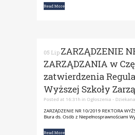
Read More
ZARZĄDZENIE N
05 Lip
ZARZĄDZANIA w Częst
zatwierdzenia Regul
Wyższej Szkoły Zarz
Posted at 16:31h
in
Ogłoszenia - Dziekana
ZARZĄDZENIE NR 10/2019 REKTORA WYŻSZEJ
Biura ds. Osób z Niepełnosprawnościami Wy
Read More