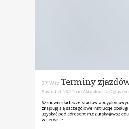
Terminy zjazdó
27 Wrz
Posted at 18:21h
in
Aktualności
,
Ogłoszeni
Szanowni słuchacze studiów podyplomowych 
znajdują się szczegółowe instrukcje obsł
uzyskać pod adresem: m.dziurska@wsz.edu
w serwisie...