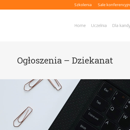
Szkolenia
Sale konferencyj
Home
Uczelnia
Dla kand
Ogłoszenia – Dziekanat