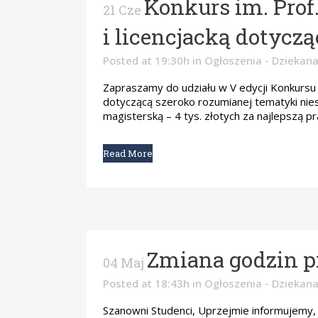
Konkurs im. Prof
21 Cze
i licencjacką dotycz
Posted at 19:30h
in
Ogłoszenia - Dziekana
Zapraszamy do udziału w V edycji Konkursu T
dotyczącą szeroko rozumianej tematyki niesw
magisterską – 4 tys. złotych za najlepszą pr
Read More
Zmiana godzin p
04 Maj
Posted at 18:43h
in
Ogłoszenia - Dziekana
Szanowni Studenci, Uprzejmie informujemy, ż