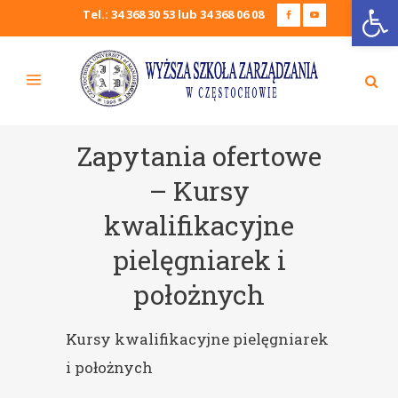
Open
Tel.: 34 368 30 53 lub 34 368 06 08
Zapytania ofertowe
– Kursy
kwalifikacyjne
pielęgniarek i
położnych
Kursy kwalifikacyjne pielęgniarek
i położnych