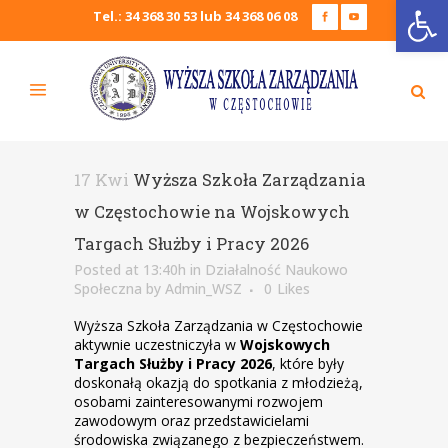
Open
Tel.: 34 368 30 53 lub 34 368 06 08
17 Kwi
Wyższa Szkoła Zarządzania
w Częstochowie na Wojskowych
Targach Służby i Pracy 2026
Posted at 13:40h
in
Działalność Naukowo
Społeczna
by
Admin_WSZ
0
Likes
Wyższa Szkoła Zarządzania w Częstochowie
aktywnie uczestniczyła w
Wojskowych
Targach Służby i Pracy 2026
, które były
doskonałą okazją do spotkania z młodzieżą,
osobami zainteresowanymi rozwojem
zawodowym oraz przedstawicielami
środowiska związanego z bezpieczeństwem.