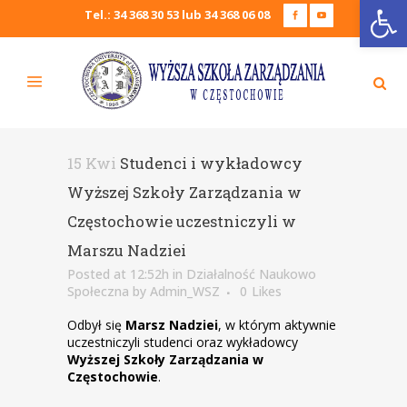
Open
Tel.: 34 368 30 53 lub 34 368 06 08
15 Kwi
Studenci i wykładowcy
Wyższej Szkoły Zarządzania w
Częstochowie uczestniczyli w
Marszu Nadziei
Posted at 12:52h
in
Działalność Naukowo
Społeczna
by
Admin_WSZ
0
Likes
Odbył się
Marsz Nadziei
, w którym aktywnie
uczestniczyli studenci oraz wykładowcy
Wyższej Szkoły Zarządzania w
Częstochowie
.