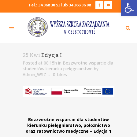
Open
Tel.: 34 368 30 53 lub 34 368 06 08
25 Kwi
Edycja I
Posted at 08:15h
in
Bezzwrotne wsparcie dla
studentów kierunku pielęgniarstwo
by
Admin_WSZ
0
Likes
Bezzwrotne wsparcie dla studentów
kierunku pielęgniarstwo, położnictwo
oraz ratownictwo medyczne – Edycja 1