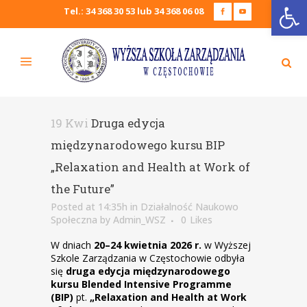
Open
Tel.: 34 368 30 53 lub 34 368 06 08
19 Kwi
Druga edycja
międzynarodowego kursu BIP
„Relaxation and Health at Work of
the Future”
Posted at 14:35h
in
Działalność Naukowo
Społeczna
by
Admin_WSZ
0
Likes
W dniach
20–24 kwietnia 2026 r.
w Wyższej
Szkole Zarządzania w Częstochowie odbyła
się
druga edycja międzynarodowego
kursu Blended Intensive Programme
(BIP)
pt.
„Relaxation and Health at Work