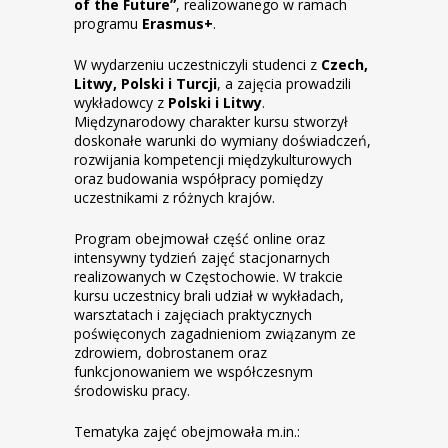
of the Future”
, realizowanego w ramach
programu
Erasmus+
.
W wydarzeniu uczestniczyli studenci z
Czech,
Litwy, Polski i Turcji
, a zajęcia prowadzili
wykładowcy z
Polski i Litwy
.
Międzynarodowy charakter kursu stworzył
doskonałe warunki do wymiany doświadczeń,
rozwijania kompetencji międzykulturowych
oraz budowania współpracy pomiędzy
uczestnikami z różnych krajów.
Program obejmował część online oraz
intensywny tydzień zajęć stacjonarnych
realizowanych w Częstochowie. W trakcie
kursu uczestnicy brali udział w wykładach,
warsztatach i zajęciach praktycznych
poświęconych zagadnieniom związanym ze
zdrowiem, dobrostanem oraz
funkcjonowaniem we współczesnym
środowisku pracy.
Tematyka zajęć obejmowała m.in.: